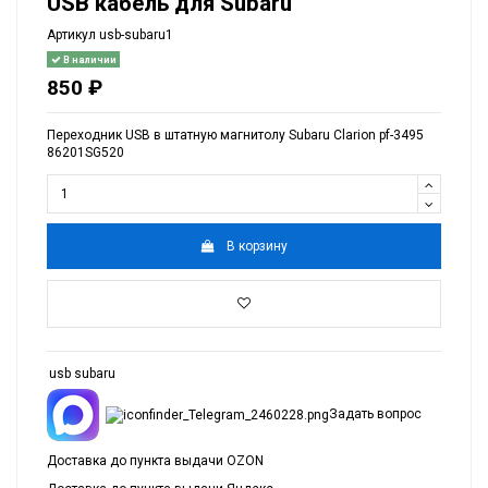
USB кабель для Subaru
Артикул
usb-subaru1
В наличии
850 ₽
Переходник USB в штатную магнитолу Subaru Clarion pf-3495
86201SG520
В корзину
usb subaru
Задать вопрос
Доставка до пункта выдачи OZON