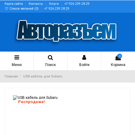
Карта сайта
Контакты
Услуги
+7 926 239 28 29
Список желаний (
0
)
+7 926 239 28 29
0
Меню
Поиск
Войти
Корзина
Главная
USB кабель для Subaru
Распродажа!