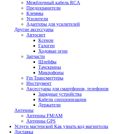
Межблочный кабель RCA
Предохранители
Клеммы
Усилители
Адаптеры для усилителей
Другие аксессуары
Автосвет
Ксенон
Галоген
Ходовые огни
Запчасти
Шлейфы
Тачскрины
Микрофоны
Fm Трансмиттеры
Инструмент
Аксессуары для смартфонов, телефонов
Зарядные устройства
Кабели синхронизации
Держатели
Антенны
Антенны FM/AM
Антенны GPS
Услуги мастерской
Как узнать код магнитолы
Доставка