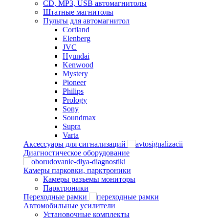
CD, MP3, USB автомагнитолы
Штатные магнитолы
Пульты для автомагнитол
Cortland
Elenberg
JVC
Hyundai
Kenwood
Mystery
Pioneer
Philips
Prology
Sony
Soundmax
Supra
Varta
Аксессуары для сигнализаций
Диагностическое оборудование
Камеры парковки, парктроники
Камеры разъемы мониторы
Парктроники
Переходные рамки
Автомобильные усилители
Установочные комплекты