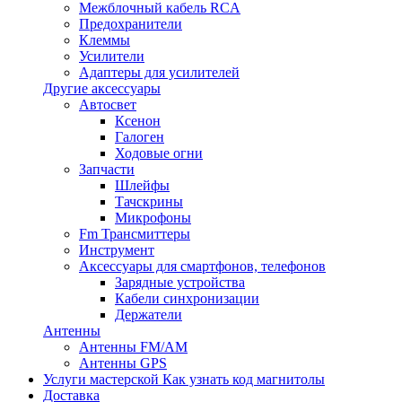
Межблочный кабель RCA
Предохранители
Клеммы
Усилители
Адаптеры для усилителей
Другие аксессуары
Автосвет
Ксенон
Галоген
Ходовые огни
Запчасти
Шлейфы
Тачскрины
Микрофоны
Fm Трансмиттеры
Инструмент
Аксессуары для смартфонов, телефонов
Зарядные устройства
Кабели синхронизации
Держатели
Антенны
Антенны FM/AM
Антенны GPS
Услуги мастерской
Как узнать код магнитолы
Доставка