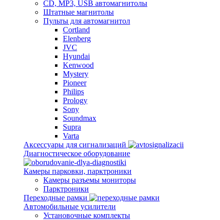
CD, MP3, USB автомагнитолы
Штатные магнитолы
Пульты для автомагнитол
Cortland
Elenberg
JVC
Hyundai
Kenwood
Mystery
Pioneer
Philips
Prology
Sony
Soundmax
Supra
Varta
Аксессуары для сигнализаций
Диагностическое оборудование
Камеры парковки, парктроники
Камеры разъемы мониторы
Парктроники
Переходные рамки
Автомобильные усилители
Установочные комплекты