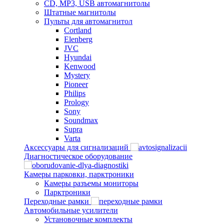
CD, MP3, USB автомагнитолы
Штатные магнитолы
Пульты для автомагнитол
Cortland
Elenberg
JVC
Hyundai
Kenwood
Mystery
Pioneer
Philips
Prology
Sony
Soundmax
Supra
Varta
Аксессуары для сигнализаций
Диагностическое оборудование
Камеры парковки, парктроники
Камеры разъемы мониторы
Парктроники
Переходные рамки
Автомобильные усилители
Установочные комплекты