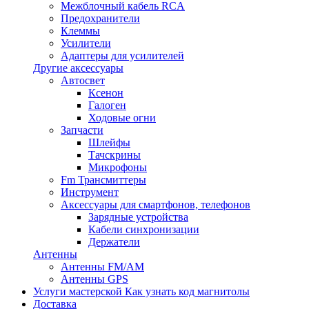
Межблочный кабель RCA
Предохранители
Клеммы
Усилители
Адаптеры для усилителей
Другие аксессуары
Автосвет
Ксенон
Галоген
Ходовые огни
Запчасти
Шлейфы
Тачскрины
Микрофоны
Fm Трансмиттеры
Инструмент
Аксессуары для смартфонов, телефонов
Зарядные устройства
Кабели синхронизации
Держатели
Антенны
Антенны FM/AM
Антенны GPS
Услуги мастерской
Как узнать код магнитолы
Доставка