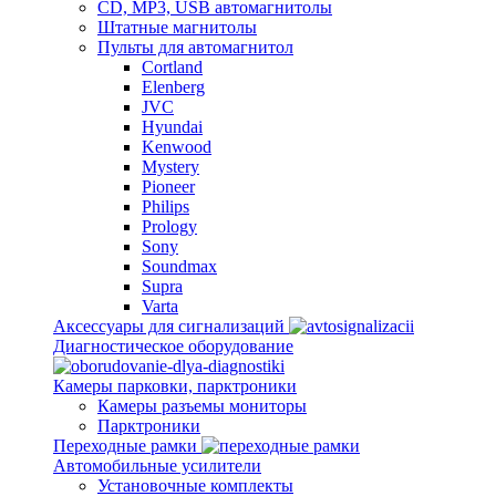
CD, MP3, USB автомагнитолы
Штатные магнитолы
Пульты для автомагнитол
Cortland
Elenberg
JVC
Hyundai
Kenwood
Mystery
Pioneer
Philips
Prology
Sony
Soundmax
Supra
Varta
Аксессуары для сигнализаций
Диагностическое оборудование
Камеры парковки, парктроники
Камеры разъемы мониторы
Парктроники
Переходные рамки
Автомобильные усилители
Установочные комплекты