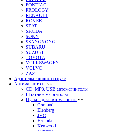
PONTIAC
PROLOGY
RENAULT
ROVER
SEAT
SKODA
SONY
SSANGYONG
SUBARU
SUZUKI
TOYOTA
VOLKSWAGEN
VOLVO
ZAZ
Адаптеры кнопок на руле
Автомагнитолы
CD, MP3, USB автомагнитолы
Штатные магнитолы
Пульты для автомагнитол
Cortland
Elenberg
JVC
Hyundai
Kenwood