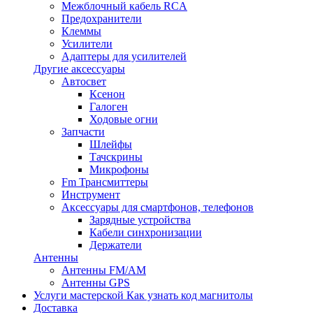
Межблочный кабель RCA
Предохранители
Клеммы
Усилители
Адаптеры для усилителей
Другие аксессуары
Автосвет
Ксенон
Галоген
Ходовые огни
Запчасти
Шлейфы
Тачскрины
Микрофоны
Fm Трансмиттеры
Инструмент
Аксессуары для смартфонов, телефонов
Зарядные устройства
Кабели синхронизации
Держатели
Антенны
Антенны FM/AM
Антенны GPS
Услуги мастерской
Как узнать код магнитолы
Доставка