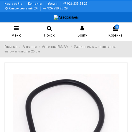
Карта сайта
Контакты
Услуги
+7 926 239 28 29
Список желаний (
0
)
+7 926 239 28 29
0
Меню
Поиск
Войти
Корзина
Главная
Антенны
Антенны FM/AM
Удлинитель для антенны
автомагнитолы 25 см