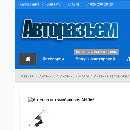
Карта сайта
Контакты
Услуги
+7 926 239 28 29
Как узнать код магнитолы
Категории
Услуги мастерской
Д
Главная
Антенны
Антенны FM/AM
Антенна автомобил