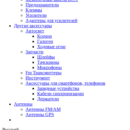
Предохранители
Клеммы
Усилители
Адаптеры для усилителей
Другие аксессуары
Автосвет
Ксенон
Галоген
Ходовые огни
Запчасти
Шлейфы
Тачскрины
Микрофоны
Fm Трансмиттеры
Инструмент
Аксессуары для смартфонов, телефонов
Зарядные устройства
Кабели синхронизации
Держатели
Антенны
Антенны FM/AM
Антенны GPS
Русский