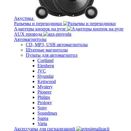
Акустика
Разъемы и переходники
Адаптеры кнопок на руле
AUX провода
Автомагнитолы
CD, MP3, USB автомагнитолы
Штатные магнитолы
Пульты для автомагнитол
Cortland
Elenberg
JVC
Hyundai
Kenwood
Mystery
Pioneer
Philips
Prology
Sony
Soundmax
Supra
Varta
Аксессуары для сигнализаций