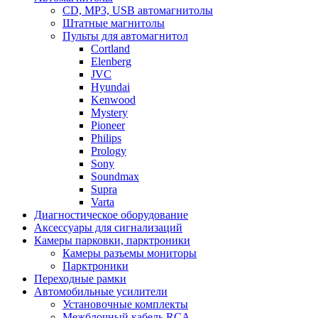
CD, MP3, USB автомагнитолы
Штатные магнитолы
Пульты для автомагнитол
Cortland
Elenberg
JVC
Hyundai
Kenwood
Mystery
Pioneer
Philips
Prology
Sony
Soundmax
Supra
Varta
Диагностическое оборудование
Аксессуары для сигнализаций
Камеры парковки, парктроники
Камеры разъемы мониторы
Парктроники
Переходные рамки
Автомобильные усилители
Установочные комплекты
Межблочный кабель RCA