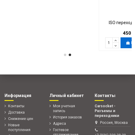
ISO переходник Ford
450 ₽
В корзину
Информация
Личный кабинет
Контакты
Контакты
Моя учетная
Carsocket -
запись
Разъемы и
Доставка
переходники
История заказов
Снижение цен
Россия, Москва
Адреса
Новые
поступления
Гостевое
отслеживание