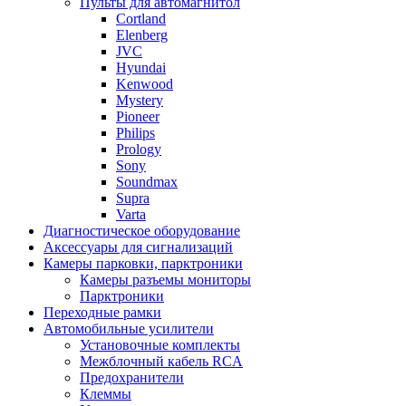
Пульты для автомагнитол
Cortland
Elenberg
JVC
Hyundai
Kenwood
Mystery
Pioneer
Philips
Prology
Sony
Soundmax
Supra
Varta
Диагностическое оборудование
Аксессуары для сигнализаций
Камеры парковки, парктроники
Камеры разъемы мониторы
Парктроники
Переходные рамки
Автомобильные усилители
Установочные комплекты
Межблочный кабель RCA
Предохранители
Клеммы