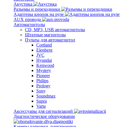
Акустика
Разъемы и переходники
Адаптеры кнопок на руле
AUX провода
Автомагнитолы
CD, MP3, USB автомагнитолы
Штатные магнитолы
Пульты для автомагнитол
Cortland
Elenberg
JVC
Hyundai
Kenwood
Mystery
Pioneer
Philips
Prology
Sony
Soundmax
Supra
Varta
Аксессуары для сигнализаций
Диагностическое оборудование
Камеры парковки, парктроники