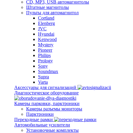
CD, MP3, USB автомагнитолы
Штатные магнитолы
Пульты для автомагнитол
Cortland
Elenberg
JVC
Hyundai
Kenwood
Mystery
Pioneer
Philips
Prology
Sony
Soundmax
Supra
Varta
Аксессуары для сигнализаций
Диагностическое оборудование
Камеры парковки, парктроники
Камеры разъемы мониторы
Парктроники
Переходные рамки
Автомобильные усилители
Установочные комплекты