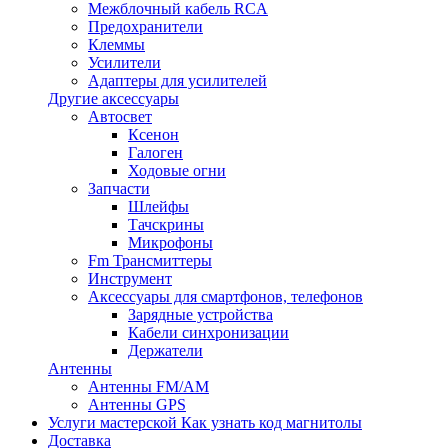
Межблочный кабель RCA
Предохранители
Клеммы
Усилители
Адаптеры для усилителей
Другие аксессуары
Автосвет
Ксенон
Галоген
Ходовые огни
Запчасти
Шлейфы
Тачскрины
Микрофоны
Fm Трансмиттеры
Инструмент
Аксессуары для смартфонов, телефонов
Зарядные устройства
Кабели синхронизации
Держатели
Антенны
Антенны FM/AM
Антенны GPS
Услуги мастерской
Как узнать код магнитолы
Доставка