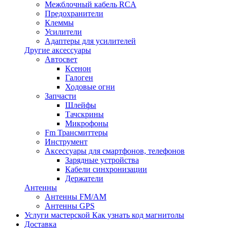
Межблочный кабель RCA
Предохранители
Клеммы
Усилители
Адаптеры для усилителей
Другие аксессуары
Автосвет
Ксенон
Галоген
Ходовые огни
Запчасти
Шлейфы
Тачскрины
Микрофоны
Fm Трансмиттеры
Инструмент
Аксессуары для смартфонов, телефонов
Зарядные устройства
Кабели синхронизации
Держатели
Антенны
Антенны FM/AM
Антенны GPS
Услуги мастерской
Как узнать код магнитолы
Доставка