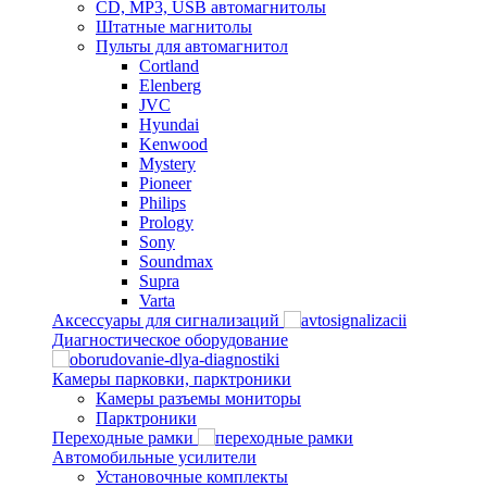
CD, MP3, USB автомагнитолы
Штатные магнитолы
Пульты для автомагнитол
Cortland
Elenberg
JVC
Hyundai
Kenwood
Mystery
Pioneer
Philips
Prology
Sony
Soundmax
Supra
Varta
Аксессуары для сигнализаций
Диагностическое оборудование
Камеры парковки, парктроники
Камеры разъемы мониторы
Парктроники
Переходные рамки
Автомобильные усилители
Установочные комплекты